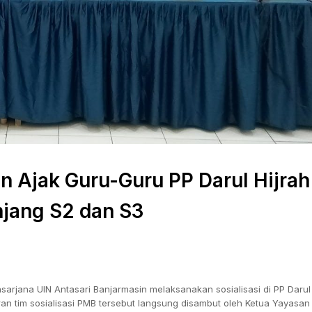
 Ajak Guru-Guru PP Darul Hijrah 
njang S2 dan S3
rjana UIN Antasari Banjarmasin melaksanakan sosialisasi di PP Darul 
ran tim sosialisasi PMB tersebut langsung disambut oleh Ketua Yayasan