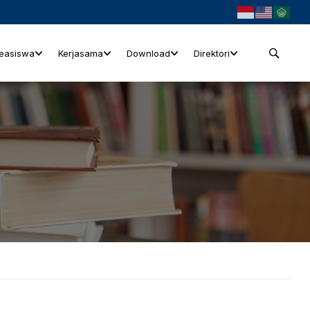
easiswa
Kerjasama
Download
Direktori