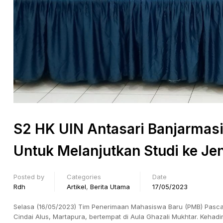
S2 HK UIN Antasari Banjarmasin
Untuk Melanjutkan Studi ke Je
Posted by
Categories
Date
Rdh
Artikel
,
Berita Utama
17/05/2023
Selasa (16/05/2023) Tim Penerimaan Mahasiswa Baru (PMB) Pascasa
Cindai Alus, Martapura, bertempat di Aula Ghazali Mukhtar. Kehadi