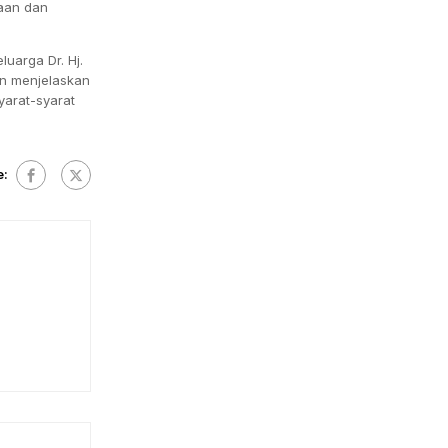
naan dan
luarga Dr. Hj.
an menjelaskan
yarat-syarat
e: