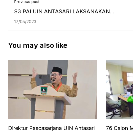
Previous post
S3 PAI UIN ANTASARI LAKSANAKAN
PENGABDIAN MASYARAKAT BERSAMA STIQ
17/05/2023
RAKHA AMUNTAI DAN DINAS PENDIDIKAN 
You may also like
Direktur Pascasarjana UIN Antasari
76 Calon M