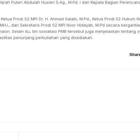
l Hijrah Puteri Abdulah Husien S.Ag., M.Pd. I dan Kepala Bagian Perenca
 Ketua Prodi S2 MPI Dr. H. Ahmad Salabi, M.Pd., Ketua Prodi S2 Hukum Ke
MH.I., dan Sekretaris Prodi S2 MPI Noor Hidayati, M.Pd secara berganti
sin. Selain itu, tim sosialiasi PMB tersebut juga menjelaskan tentang s
asilitas penunjang perkuliahan yang disediakan.
Shar