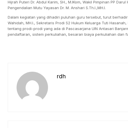
Hijrah Puteri Dr. Abdul Karim, SH., M.IKom, Wakil Pimpinan PP Daru
Pengendalian Mutu Yayasan Dr. M. Anshari S.Th.I.,MH.I.
Dalam kegiatan yang dihadiri puluhan guru tersebut, turut berhadir
Wahidah, MH.I., Sekretaris Prodi S2 Hukum Keluarga Tuti Hasanah, 
tentang prodi-prodi yang ada di Pascasarjana UIN Antasari Banjarma
pendaftaran, sistem perkuliahan, besaran biaya perkuliahan dan f
rdh