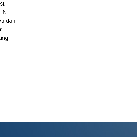
si,
UIN
wa dan
m
ing