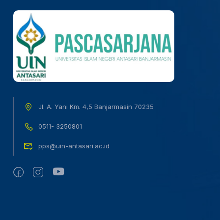
Jl. A. Yani Km. 4,5 Banjarmasin 70235
0511- 3250801
pps@uin-antasari.ac.id