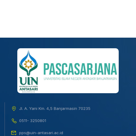
Jl. A. Yani Km. 4,5 Banjarmasin 70235
0511- 3250801
pps@uin-antasari.ac.id