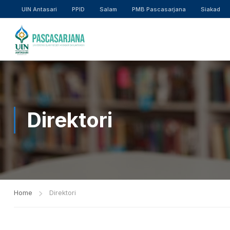
UIN Antasari
PPID
Salam
PMB Pascasarjana
Siakad
Direktori
Home
Direktori