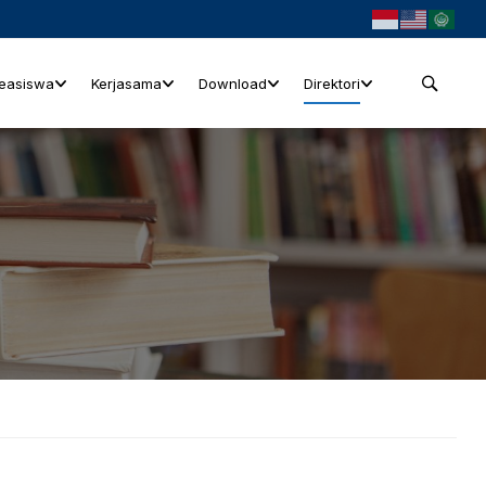
easiswa
Kerjasama
Download
Direktori