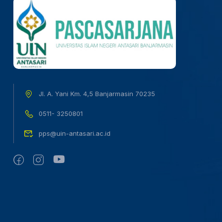
Jl. A. Yani Km. 4,5 Banjarmasin 70235
0511- 3250801
pps@uin-antasari.ac.id