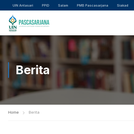
UIN Antasari
PPID
Salam
PMB Pascasarjana
Siakad
Berita
Home
Berita