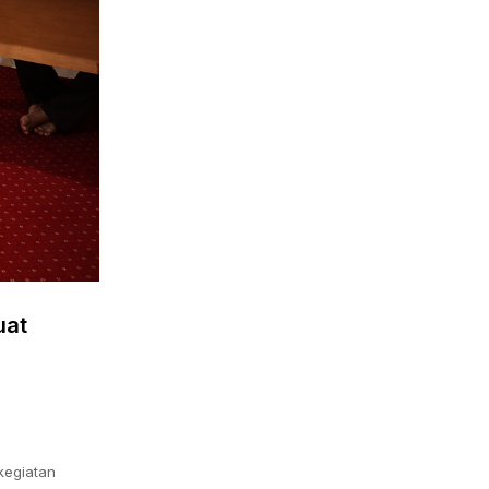
uat
kegiatan