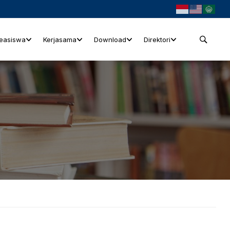
easiswa
Kerjasama
Download
Direktori