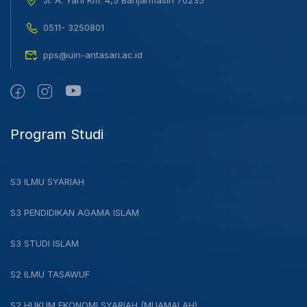
0511- 3250801
pps@uin-antasari.ac.id
Program Studi
S3 ILMU SYARIAH
S3 PENDIDIKAN AGAMA ISLAM
S3 STUDI ISLAM
S2 ILMU TASAWUF
S2 HUKUM EKONOMI SYARIAH (MUAMALAH)