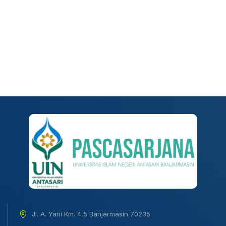
Jl. A. Yani Km. 4,5 Banjarmasin 70235