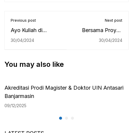
Previous post
Next post
Ayo Kuliah di
Bersama Proyek
Pascasarjana UIN
Kayuh Baimbai, UIN
30/04/2024
30/04/2024
Antasari @Radio
Antasari Ikut
Rafada 107.7FM,
Luncurkan Panduan
You may also like
Selasa 30 April
Kesiapan Bencana
2024
Inklusif bagi Difabel
Akreditasi Prodi Magister & Doktor UIN Antasari
Banjarmasin
09/12/2025