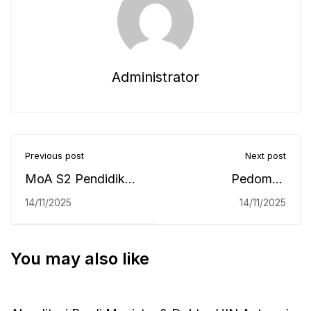
Administrator
Previous post
Next post
MoA S2 Pendidikan
Pedoman
Bahasa Arab
Kerjasama
14/11/2025
14/11/2025
Pascasarjana UIN
Institusional UIN
Raden Intan
Antasari
You may also like
Lampung dengan
Banjarmasin 2023
S2 Pendidikan
Bahasa Arab UIN