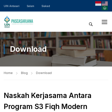
UIN Antasari
Salam
Siakad
Download
Home
Blog
Download
Naskah Kerjasama Antara
Program S3 Fiqh Modern