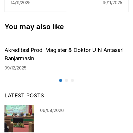
Penerimaan
Hadiri Semiloka &
14/11/2025
15/11/2025
Mahasiswa Baru
Rakernas
(PMB) 2024
Perkumpulan
You may also like
Program Studi PBA
seluruh Indonesia
Akreditasi Prodi Magister & Doktor UIN Antasari
Banjarmasin
09/12/2025
LATEST POSTS
06/08/2026