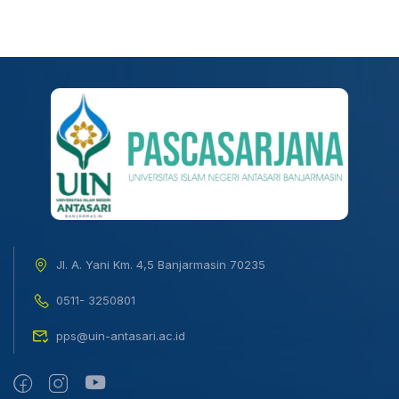
Jl. A. Yani Km. 4,5 Banjarmasin 70235
0511- 3250801
pps@uin-antasari.ac.id