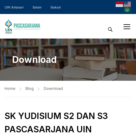
UIN Antasari
Salam
Siakad
Download
Home
Blog
Download
SK YUDISIUM S2 DAN S3
PASCASARJANA UIN