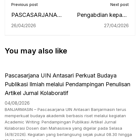
Previous post
Next post
PASCASARJANA
Pengabdian kepada
UIN ANTASARI
Masyarakat
26/04/2026
27/04/2026
BANJARMASIN
Pascasarjana UIN
GELAR
Antasari di IAI Darul
You may also like
SOSIALISASI
Ulum Kandangan:
DARING, AJAK
Bekali Soft Skills
CALON
dan Perencanaan
Pascasarjana UIN Antasari Perkuat Budaya
MAHASISWA
Karier Mahasiswa
Publikasi Ilmiah melalui Pendampingan Penulisan
"LEVEL UP YOUR
Artikel Jurnal Kolaboratif
FUTURE" DENGAN
MAGISTER HES
04/08/2026
BANJARMASIN – Pascasarjana UIN Antasari Banjarmasin terus
memperkuat budaya akademik berbasis riset melalui kegiatan
Academic Writing: Pendampingan Publikasi Artikel Jurnal
Kolaborasi Dosen dan Mahasiswa yang digelar pada Selasa
(4/8/2026). Kegiatan yang berlangsung sejak pukul 08.30 hingga