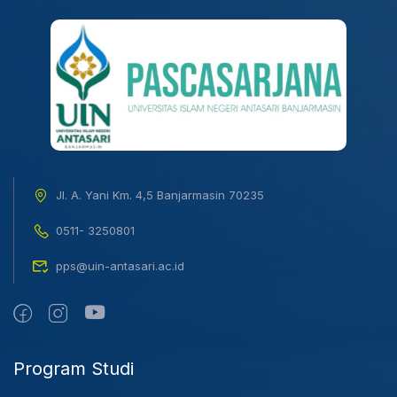
Jl. A. Yani Km. 4,5 Banjarmasin 70235
0511- 3250801
pps@uin-antasari.ac.id
Program Studi