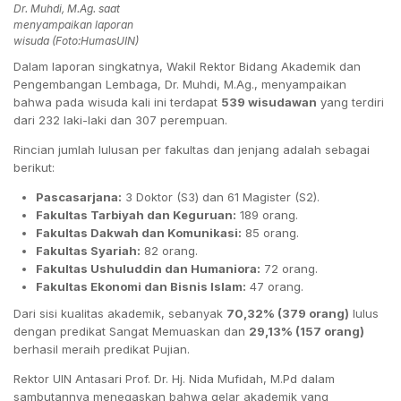
Dr. Muhdi, M.Ag. saat
menyampaikan laporan
wisuda (Foto:HumasUIN)
Dalam laporan singkatnya, Wakil Rektor Bidang Akademik dan
Pengembangan Lembaga, Dr. Muhdi, M.Ag., menyampaikan
bahwa pada wisuda kali ini terdapat
539 wisudawan
yang terdiri
dari 232 laki-laki dan 307 perempuan
.
Rincian jumlah lulusan per fakultas dan jenjang adalah sebagai
berikut:
Pascasarjana:
3 Doktor (S3) dan 61 Magister (S2).
Fakultas Tarbiyah dan Keguruan:
189 orang.
Fakultas Dakwah dan Komunikasi:
85 orang.
Fakultas Syariah:
82 orang.
Fakultas Ushuluddin dan Humaniora:
72 orang.
Fakultas Ekonomi dan Bisnis Islam:
47 orang.
Dari sisi kualitas akademik, sebanyak
70,32% (379 orang)
lulus
dengan predikat Sangat Memuaskan dan
29,13% (157 orang)
berhasil meraih predikat Pujian.
Rektor UIN Antasari Prof. Dr. Hj. Nida Mufidah, M.Pd dalam
sambutannya menegaskan bahwa gelar akademik yang