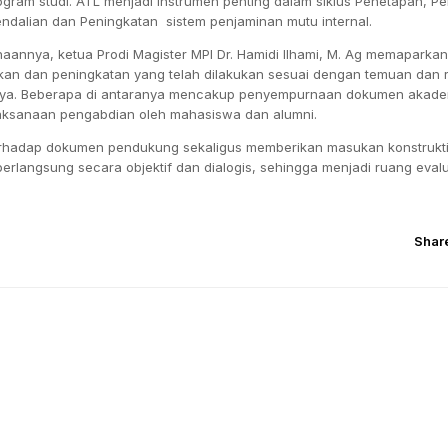
rogram studi. ATL menjadi instrumen penting dalam siklus Penetapan, P
endalian dan Peningkatan sistem penjaminan mutu internal.
aannya, ketua Prodi Magister MPI Dr. Hamidi Ilhami, M. Ag memaparka
kan dan peningkatan yang telah dilakukan sesuai dengan temuan dan
nya. Beberapa di antaranya mencakup penyempurnaan dokumen akade
aksanaan pengabdian oleh mahasiswa dan alumni.
 terhadap dokumen pendukung sekaligus memberikan masukan konstrukt
erlangsung secara objektif dan dialogis, sehingga menjadi ruang eval
Shar