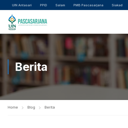
UIN Antasari
PPID
Salam
PMB Pascasarjana
Siakad
Berita
Home
Blog
Berita