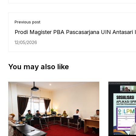
Previous post
Prodi Magister PBA Pascasarjana UIN Antasari I
Audit Tindak Lanjut (ATL) Tahun 2026
12/05/2026
You may also like