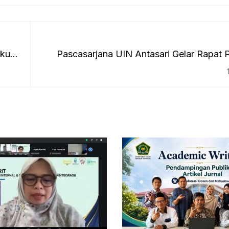
kuti
Pascasarjana UIN Antasari Gelar Rapat
Penulisan Tesis dan 