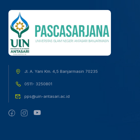
Jl. A. Yani Km. 4,5 Banjarmasin 70235
0511- 3250801
pps@uin-antasari.ac.id