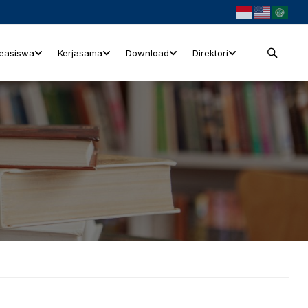
easiswa
Kerjasama
Download
Direktori