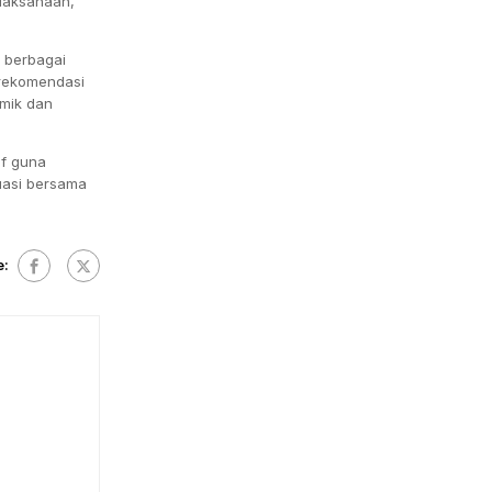
elaksanaan,
n berbagai
 rekomendasi
mik dan
if guna
uasi bersama
e: