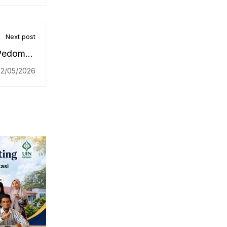
Next post
 Pedoman
Disertasi
12/05/2026