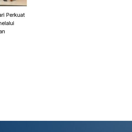
ri Perkuat
elalui
an