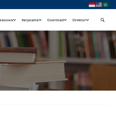
easiswa
Kerjasama
Download
Direktori