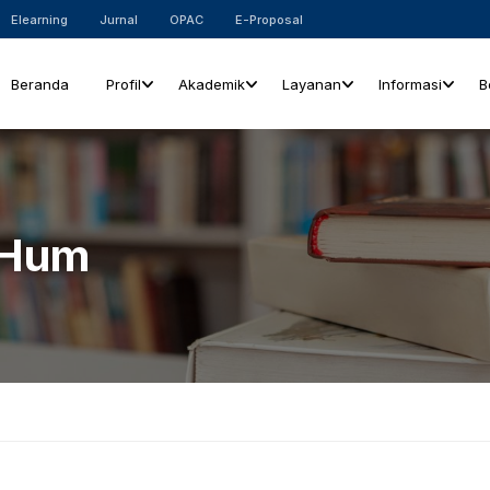
Elearning
Jurnal
OPAC
E-Proposal
Beranda
Profil
Akademik
Layanan
Informasi
B
M.Hum