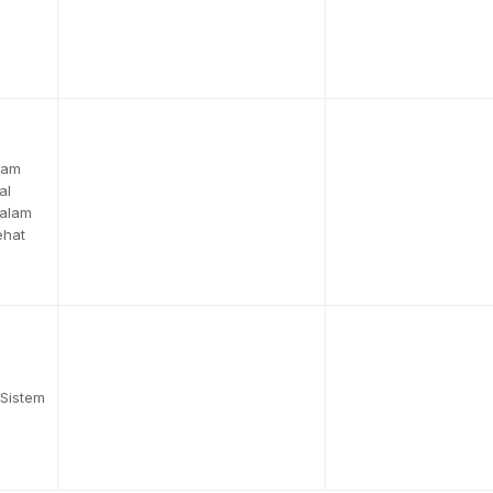
lam
al
dalam
ehat
Sistem