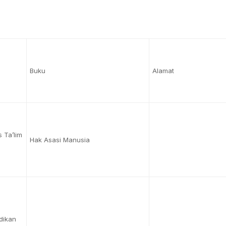
Buku
Alamat
 Ta’lim
Hak Asasi Manusia
dikan