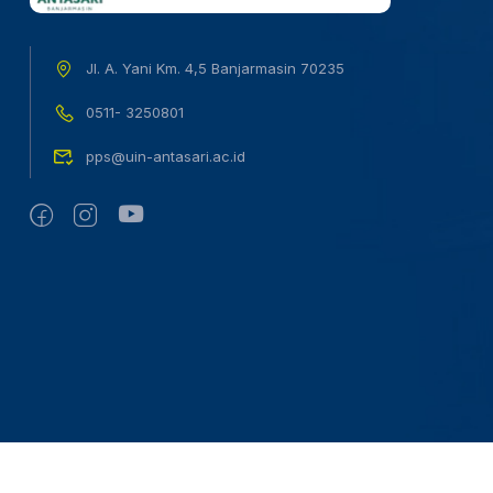
Jl. A. Yani Km. 4,5 Banjarmasin 70235
0511- 3250801
pps@uin-antasari.ac.id