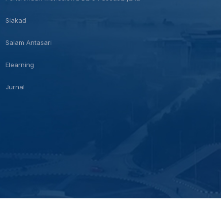
Siakad
Salam Antasari
Elearning
Jurnal