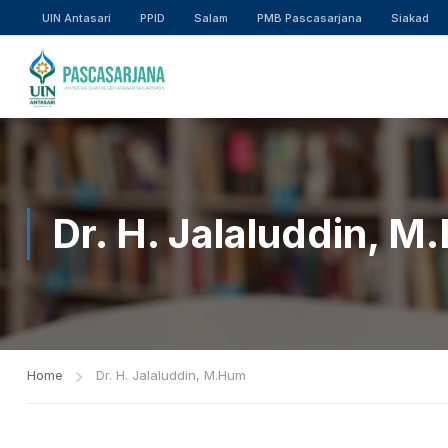
UIN Antasari
PPID
Salam
PMB Pascasarjana
Siakad
Dr. H. Jalaluddin, 
Home
Dr. H. Jalaluddin, M.Hum