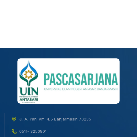
Jl. A. Yani Km. 4,5 Banjarmasin 70235
0511- 3250801