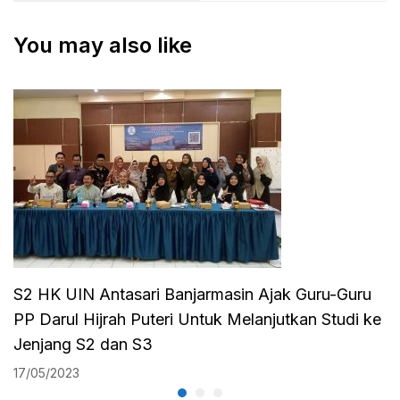
Kenegarawanan
DAN
You may also like
Rasulullah SAW
IMPLIKASINYA
TERHADAP
PEMENUHAN HAK
ASASI MANUSIA
DI INDONESIA
S2 HK UIN Antasari Banjarmasin Ajak Guru-Guru
PP Darul Hijrah Puteri Untuk Melanjutkan Studi ke
Jenjang S2 dan S3
17/05/2023