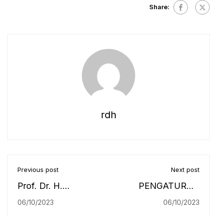
Share:
rdh
Previous post
Next post
Prof. Dr. H.
PENGATURAN
Jalaluddin, M.Hum:
JAMINAN
06/10/2023
06/10/2023
Meneladani
PRODUK HALAL