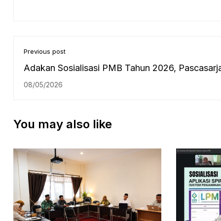
Previous post
Adakan Sosialisasi PMB Tahun 2026, Pascasarj
UIN Antasari Kunjungi Tiga Lembaga Mitra
08/05/2026
Kerjasama
You may also like