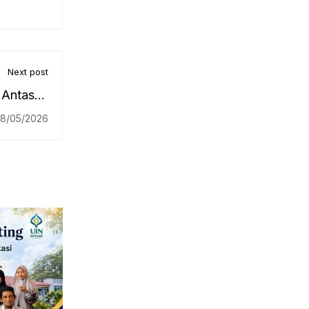
Next post
Antasari
am Kuliah
8/05/2026
RRI Pro1