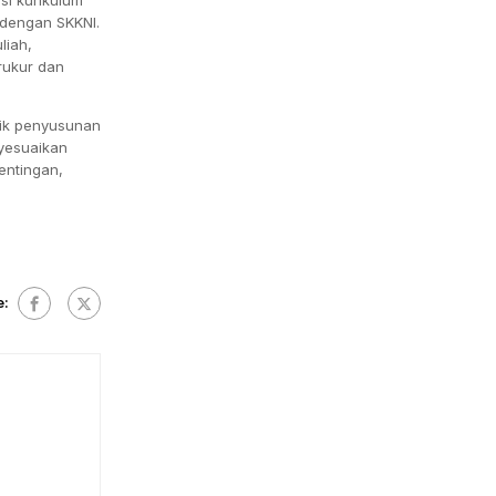
 dengan SKKNI.
liah,
rukur dan
ktik penyusunan
nyesuaikan
entingan,
e: