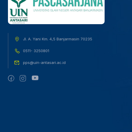
Jl. A. Yani Km. 4,5 Banjarmasin 70235
0511- 3250801
pps@uin-antasari.ac.id