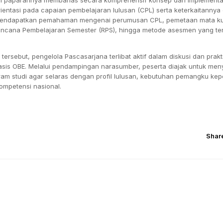
ientasi pada capaian pembelajaran lulusan (CPL) serta keterkaitannya
mendapatkan pemahaman mengenai perumusan CPL, pemetaan mata ku
ncana Pembelajaran Semester (RPS), hingga metode asesmen yang te
tersebut, pengelola Pascasarjana terlibat aktif dalam diskusi dan pra
asis OBE. Melalui pendampingan narasumber, peserta diajak untuk me
ram studi agar selaras dengan profil lulusan, kebutuhan pemangku kep
kompetensi nasional.
Shar