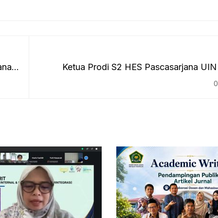
ana
Ketua Prodi S2 HES Pascasarjana UIN 
Tekankan Pentingnya Sertifikasi Halal dal
0
Subuh 