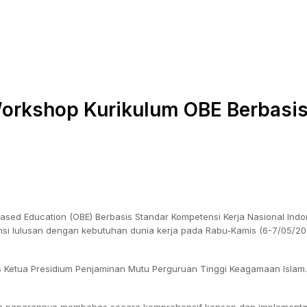
Workshop Kurikulum OBE Berbasi
ed Education (OBE) Berbasis Standar Kompetensi Kerja Nasional Indon
si lulusan dengan kebutuhan dunia kerja pada Rabu-Kamis (6-7/05/20
Ketua Presidium Penjaminan Mutu Perguruan Tinggi Keagamaan Islam. P
am paparannya membahas secara komprehensif konsep dan implementas