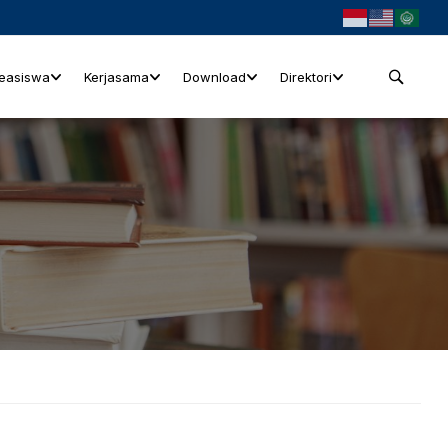
easiswa
Kerjasama
Download
Direktori