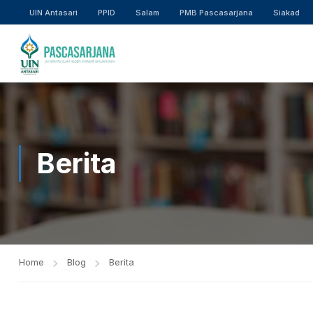
UIN Antasari
PPID
Salam
PMB Pascasarjana
Siakad
Berita
Home
Blog
Berita