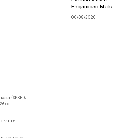
Penjaminan Mutu
06/08/2026
s
esia (SKKNI),
26) di
rof. Dr.
i kurikulum