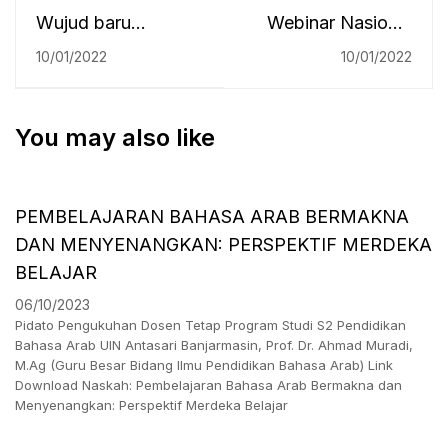
Wujud baru
Webinar Nasional
halaman
S2 HK "Isu Aktual
10/01/2022
10/01/2022
Pascasarjana UIN
Hukum Keluarga
Antasari
Islam di Indonesia"
You may also like
PEMBELAJARAN BAHASA ARAB BERMAKNA
DAN MENYENANGKAN: PERSPEKTIF MERDEKA
BELAJAR
06/10/2023
Pidato Pengukuhan Dosen Tetap Program Studi S2 Pendidikan
Bahasa Arab UIN Antasari Banjarmasin, Prof. Dr. Ahmad Muradi,
M.Ag (Guru Besar Bidang Ilmu Pendidikan Bahasa Arab) Link
Download Naskah: Pembelajaran Bahasa Arab Bermakna dan
Menyenangkan: Perspektif Merdeka Belajar