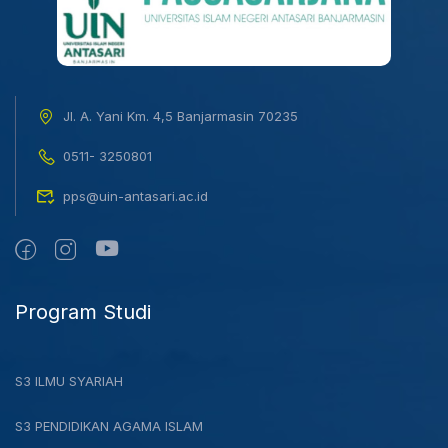
Jl. A. Yani Km. 4,5 Banjarmasin 70235
0511- 3250801
pps@uin-antasari.ac.id
Program Studi
S3 ILMU SYARIAH
S3 PENDIDIKAN AGAMA ISLAM