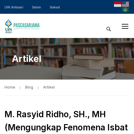
UIN Antasari
Salam
Siakad
Artikel
Home
Blog
Artikel
M. Rasyid Ridho, SH., MH
(Mengungkap Fenomena Isbat