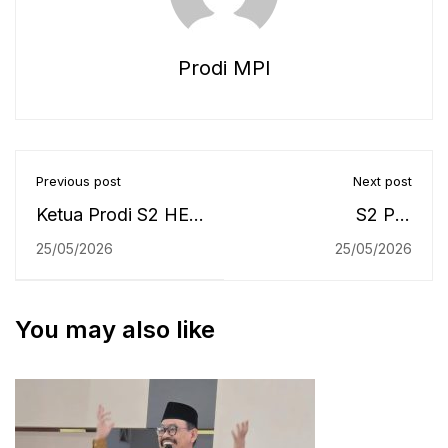
Prodi MPI
Previous post
Next post
Ketua Prodi S2 HES
S2 PBI
UIN Antasari Ikuti
Pascasarjana UIN
25/05/2026
25/05/2026
Studi Tiru KDEKS
Antasari Gelar
Kalsel ke
Guest Lecture
You may also like
Kalimantan Timur
tentang Inovasi
Pembelajaran
Bahasa Inggris