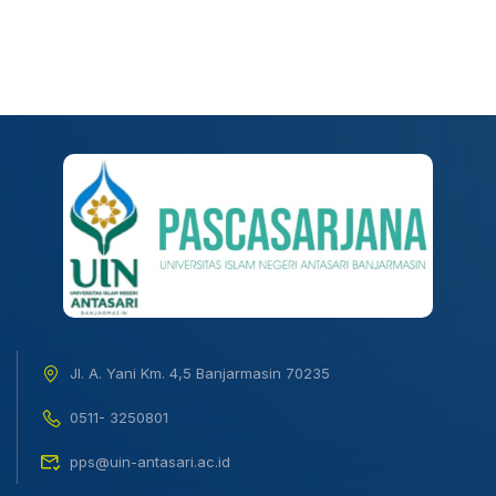
Jl. A. Yani Km. 4,5 Banjarmasin 70235
0511- 3250801
pps@uin-antasari.ac.id